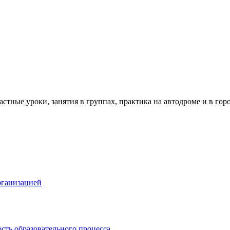
тные уроки, занятия в группах, практика на автодроме и в горо
рганизацией
сть образовательного процесса